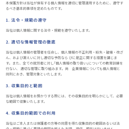
本保護方針は当社が保有する個人情報を適切に管理運用するために、遵守す
るべき基本的事項を定めたものです。
1. 法令・規範の遵守
当社は個人情報に関する法令・規範を遵守いたします。
2. 適切な情報管理の徹底
当社は個人情報の管理者を任命し、個人情報の不正利用・紛失・破壊・改ざ
ん、および漏えいに対し適切な予防なら びに是正に関する措置を講じま
す。また、全ての就労者に対し｢個人情報の取り扱い｣についての教育訓練を
行ない、 適切な管理に取り組みます。尚 企業情報についても個人情報と
同列におき、管理対象といたします。
3. 収集目的と範囲
当社は個人情報をお預かりする際には、その収集目的を明らかにして、必要
な範囲で収集いたします。
4. 収集目的範囲での利用
当社はご本人または保護者の方等の同意を得た収集目的の範囲あるいは法
令・規範に基づく要請の範囲を越えた 利用、提供、預託は行いません。